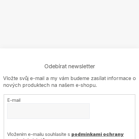
Skladem
Skladem
1 411 Kč
1 297 Kč
DO KOŠÍKU
DO KOŠÍKU
Z
Odebírat newsletter
á
p
Vložte svůj e-mail a my vám budeme zasílat informace o
a
nových produktech na našem e-shopu.
t
í
E-mail
Vložením e-mailu souhlasíte s
podmínkami ochrany