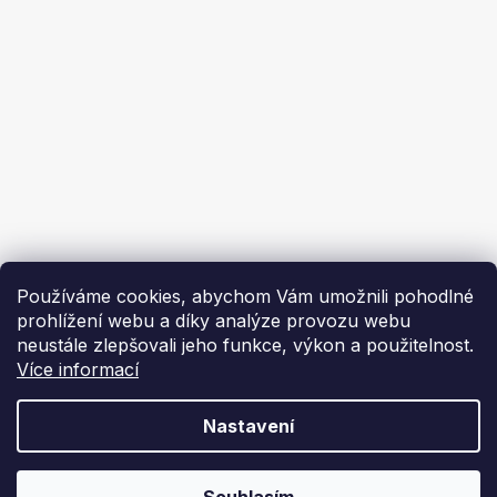
Ekoflam
Blog
Kontakty
O nás | About us
Používáme cookies, abychom Vám umožnili pohodlné
prohlížení webu a díky analýze provozu webu
neustále zlepšovali jeho funkce, výkon a použitelnost.
Více informací
Vytvořil Shoptet
Nastavení
Copyright 2026
Ekoflam
. Všechna práva vyhrazena.