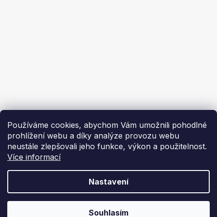
Ekoflam
Blog
Kontakty
O nás | About us
Používáme cookies, abychom Vám umožnili pohodlné
prohlížení webu a díky analýze provozu webu
neustále zlepšovali jeho funkce, výkon a použitelnost.
Více informací
Vytvořil Shoptet
Nastavení
Copyright 2026
Ekoflam
. Všechna práva vyhrazena.
Souhlasím