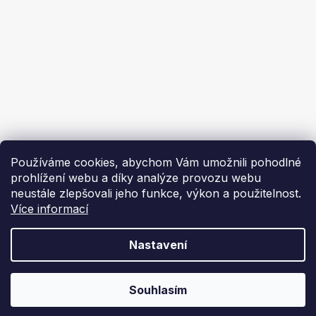
Ekoflam
Blog
Kontakty
O nás | About us
Používáme cookies, abychom Vám umožnili pohodlné
prohlížení webu a díky analýze provozu webu
neustále zlepšovali jeho funkce, výkon a použitelnost.
Více informací
Vytvořil Shoptet
Nastavení
Copyright 2026
Ekoflam
. Všechna práva vyhrazena.
Souhlasím