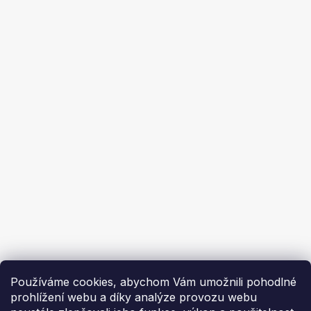
Prodej na splátky
Obchodní podmínky
Ochrana osobních údajů
Ekoflam
Blog
Kontakty
O nás | About us
Používáme cookies, abychom Vám umožnili pohodlné
prohlížení webu a díky analýze provozu webu