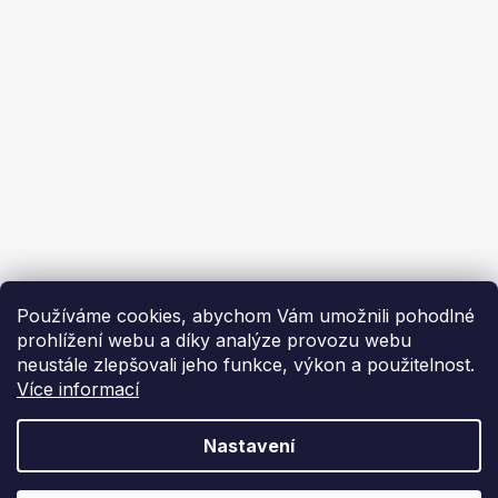
Ochrana osobních údajů
Ekoflam
Blog
Kontakty
O nás | About us
Používáme cookies, abychom Vám umožnili pohodlné
prohlížení webu a díky analýze provozu webu
neustále zlepšovali jeho funkce, výkon a použitelnost.
Více informací
Vytvořil Shoptet
Nastavení
Copyright 2026
Ekoflam
. Všechna práva vyhrazena.