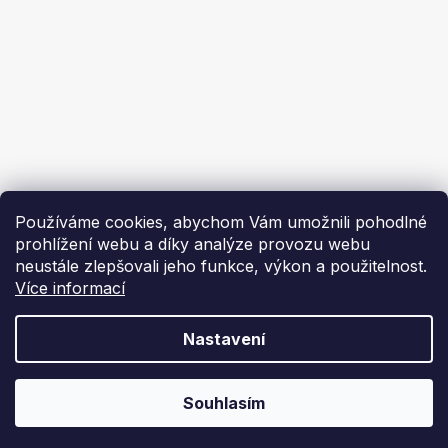
Ekoflam
Blog
Kontakty
O nás | About us
Používáme cookies, abychom Vám umožnili pohodlné
prohlížení webu a díky analýze provozu webu
neustále zlepšovali jeho funkce, výkon a použitelnost.
Více informací
Vytvořil Shoptet
Nastavení
Copyright 2026
Ekoflam
. Všechna práva vyhrazena.
Souhlasím