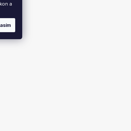
ýkon a
lasím
ček
TATAREK regulátor otáček RT-03C
plotním
ARO s teplotním čidlem - bílý
Dodáme za 1-2 týdny
2 969 Kč
U
DO KOŠÍKU