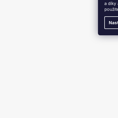
a díky
použit
Nas
TATAREK na
reg
589 K