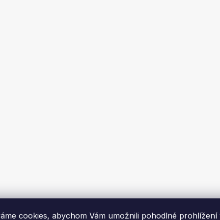
utomatická regulace
TATAREK automatická reg
Flamingo, teplovodní -
hoření HS Flamingo, teplov
100mm
120mm
me za 1-2 týdny
Skladem
Kč
8 789 Kč
DO KOŠÍKU
DO KOŠÍK
áme cookies, abychom Vám umožnili pohodlné prohlížení