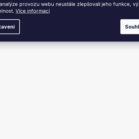
 analýze provozu webu neustále zlepšovali jeho funkce, v
elnost.
Více informací
tavení
Souh
pájení k elektronické
TATAREK regulátor otá
ulaci Aquaflam
ventilátoru RT-03C ARO s te
čidlem - titanový
Skladem
Dodáme za 1-2 týdny
č
3 329 Kč
DO KOŠÍKU
DO KOŠÍK