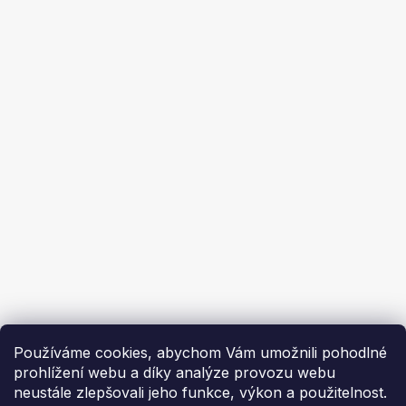
Prodej na splátky
Obchodní podmínky
Ochrana osobních údajů
Ekoflam
Blog
Kontakty
O nás | About us
Používáme cookies, abychom Vám umožnili pohodlné
prohlížení webu a díky analýze provozu webu
neustále zlepšovali jeho funkce, výkon a použitelnost.