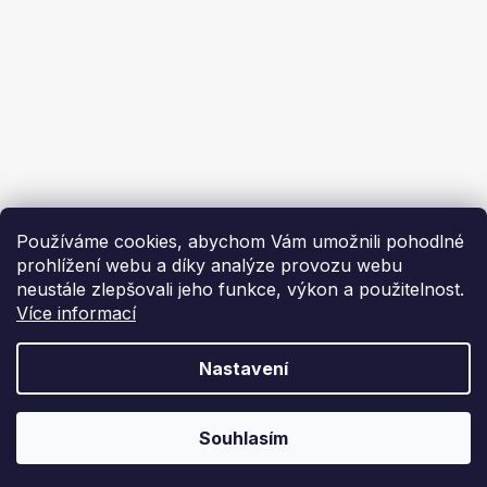
Ekoflam
Blog
Kontakty
O nás | About us
Používáme cookies, abychom Vám umožnili pohodlné
prohlížení webu a díky analýze provozu webu
neustále zlepšovali jeho funkce, výkon a použitelnost.
Více informací
Vytvořil Shoptet
Nastavení
Copyright 2026
Ekoflam
. Všechna práva vyhrazena.
Souhlasím