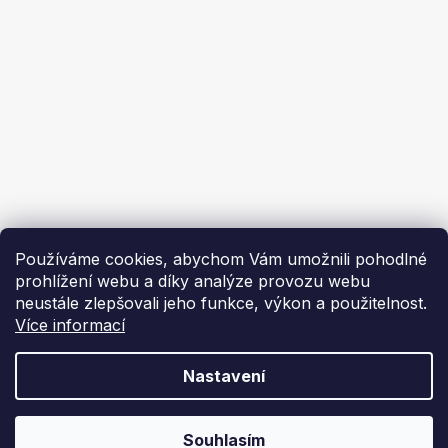
Ekoflam
Blog
Kontakty
O nás | About us
Používáme cookies, abychom Vám umožnili pohodlné
prohlížení webu a díky analýze provozu webu
neustále zlepšovali jeho funkce, výkon a použitelnost.
Více informací
Vytvořil Shoptet
Nastavení
Copyright 2026
Ekoflam
. Všechna práva vyhrazena.
Souhlasím