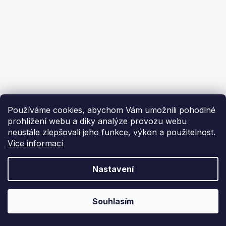
Ekoflam
Blog
Kontakty
O nás | About us
Používáme cookies, abychom Vám umožnili pohodlné
prohlížení webu a díky analýze provozu webu
neustále zlepšovali jeho funkce, výkon a použitelnost.
Více informací
Vytvořil Shoptet
Nastavení
Copyright 2026
Ekoflam
. Všechna práva vyhrazena.
Souhlasím