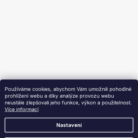
Ochrana osobních údajů
Ekoflam
Blog
Kontakty
O nás | About us
Používáme cookies, abychom Vám umožnili pohodlné
prohlížení webu a díky analýze provozu webu
neustále zlepšovali jeho funkce, výkon a použitelnost.
Více informací
Vytvořil Shoptet
Nastavení
Copyright 2026
Ekoflam
. Všechna práva vyhrazena.