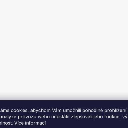
váků a bitů Kraft&Dele
Vrtací aku šroubovák Kraf
10957, 100 ks
KD3066, 18 V, 1,3 Ah Li-
me za 1-2 týdny
Skladem
č
472 Kč
DO KOŠÍKU
DO KOŠÍKU
áme cookies, abychom Vám umožnili pohodlné prohlížení
 analýze provozu webu neustále zlepšovali jeho funkce, v
elnost.
Více informací