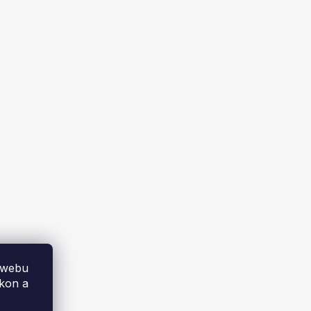
t&Dele
Sada šroubováků Kraft&Dele
Ion
KD10218, 6 ks
Dodáme za 1-2 týdny
101 Kč
DO KOŠÍKU
 webu
ýkon a