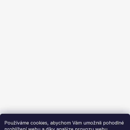
Reklamační řád
Prodej na splátky
Obchodní podmínky
Ochrana osobních údajů
Ekoflam
Blog
Kontakty
O nás | About us
Používáme cookies, abychom Vám umožnili pohodlné
prohlížení webu a díky analýze provozu webu