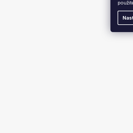
použit
Nas
Koleno - st
Dodá
969 K