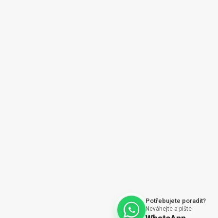
y |
O nás | About us
ajů
Vytvořil Shoptet
Potřebujete poradit?
Neváhejte a pište