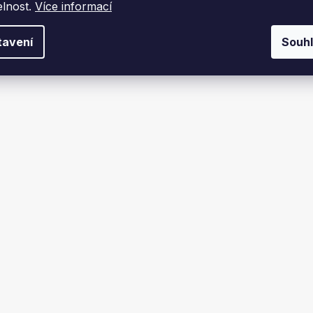
elnost.
Více informací
tavení
Souh
avitelné UNI 180mm/2mm
Trubka 150mm/2mm/50
me za 1-2 týdny
Skladem
č
419 Kč
DO KOŠÍKU
DO KOŠÍKU