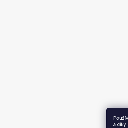
Trubka
309 K
Použív
a díky