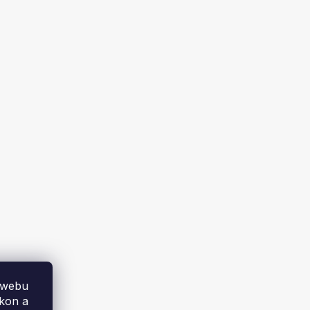
0mm/2mm
Koleno - stavitelné 90* 200mm/2mm
Skladem
759 Kč
DO KOŠÍKU
 webu
ýkon a