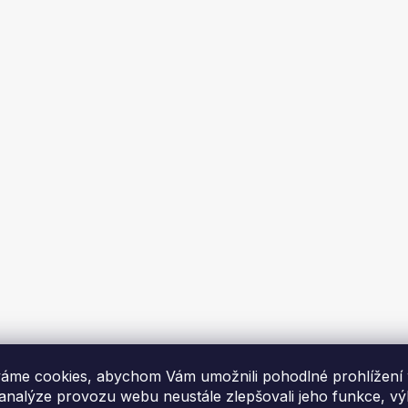
 150mm/2mm/25cm
Koleno - stavitelné 45* 15
Skladem
Skladem
č
419 Kč
DO KOŠÍKU
DO KOŠÍKU
áme cookies, abychom Vám umožnili pohodlné prohlížení
 analýze provozu webu neustále zlepšovali jeho funkce, v