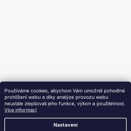
Ochrana osobních údajů
Ekoflam
Blog
Kontakty
O nás | About us
Používáme cookies, abychom Vám umožnili pohodlné
prohlížení webu a díky analýze provozu webu
neustále zlepšovali jeho funkce, výkon a použitelnost.
Více informací
Vytvořil Shoptet
Nastavení
Copyright 2026
Ekoflam
. Všechna práva vyhrazena.