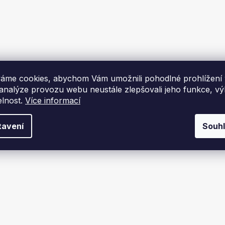
ý naviják Kraft&Dele
3, 3 kW, 3629 kg
áme cookies, abychom Vám umožnili pohodlné prohlížení
Skladem
 analýze provozu webu neustále zlepšovali jeho funkce, v
elnost.
Více informací
Kč
DO KOŠÍKU
tavení
Souh
O
v
l
á
d
a
c
í
p
r