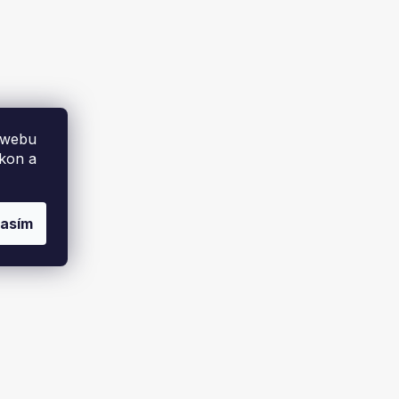
 webu
ýkon a
lasím