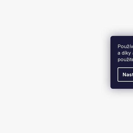
5443 kg
1
Elektrick
KD156
1361 kg
1
Použív
3629 kg
1
a díky
použit
6 499 
4300 kg
1
Nas
500 kg
1
250 kg
1
800 kg
1
DÉLKA LANA