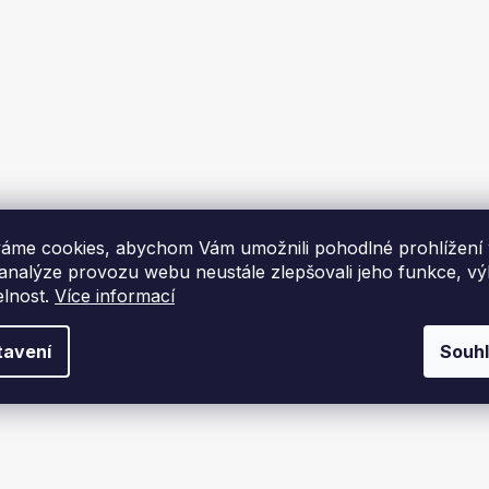
Kč
DO KOŠÍKU
O
v
l
á
d
a
c
í
áme cookies, abychom Vám umožnili pohodlné prohlížení
p
 analýze provozu webu neustále zlepšovali jeho funkce, v
r
v
elnost.
Více informací
k
y
tavení
Souh
v
ý
p
i
s
u