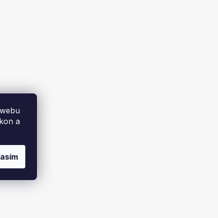
 webu
ýkon a
lasím