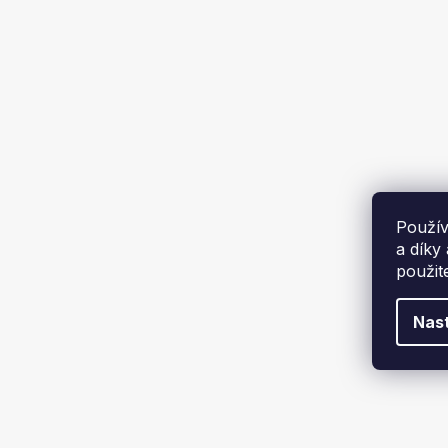
2 272 
320 m3/h
3
650 m3/h
1
SPOTŘEBA PLYNU
1,09 kg/h
2
Použív
a díky
použit
2,18 kg/h
1
Nas
0,73 kg/h
1
TERMOSTAT