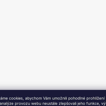
 stojanu Kraft&Dele
Lampa na stojanu Kraft&
1265, 5000 lm
KD1266, 10000 lm
Skladem
Dodáme za 1-2 týdny
Kč
3 862 Kč
DO KOŠÍKU
DO KOŠÍK
AKCE
K VIDĚNÍ NA PRODEJNĚ
áme cookies, abychom Vám umožnili pohodlné prohlížení
 analýze provozu webu neustále zlepšovali jeho funkce, v