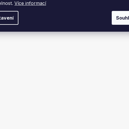
elnost.
Více informací
tavení
Souh
 Kraft&Dele KD1245
Lampa na stojanu, Kraft&
KD1267, 2000 lm
Skladem
Skladem
č
1 159 Kč
DO KOŠÍKU
DO KOŠÍKU
AKCE
 PRODEJNĚ