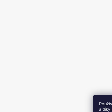
Lampa na
KD
3 148 
Použív
a díky