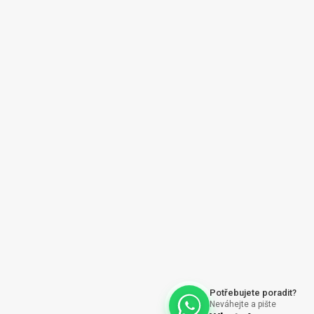
y |
O nás | About us
ajů
Vytvořil Shoptet
Potřebujete poradit?
Neváhejte a pište