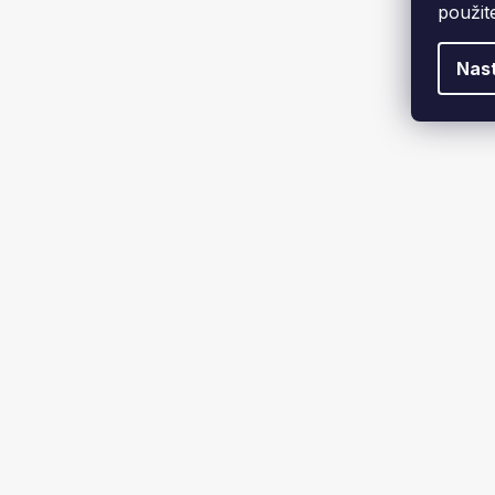
použit
Nas
Čelovka
199 K
AKCE
K VIDĚNÍ NA