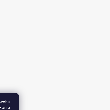
Dele
AKU LED reflektor Kraft&Dele
KD1228, 1800–2000 lm
Skladem
579 Kč
U
DO KOŠÍKU
 webu
ýkon a