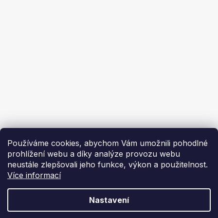
Ochrana osobních údajů
Ekoflam
Blog
Kontakty
O nás | About us
Používáme cookies, abychom Vám umožnili pohodlné
prohlížení webu a díky analýze provozu webu
neustále zlepšovali jeho funkce, výkon a použitelnost.
Více informací
Vytvořil Shoptet
Nastavení
Copyright 2026
Ekoflam
. Všechna práva vyhrazena.