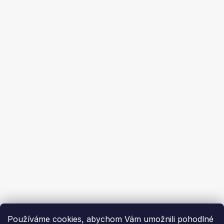
Reklamační řád
Prodej na splátky
Obchodní podmínky
Ochrana osobních údajů
Ekoflam
Blog
Kontakty
O nás | About us
Používáme cookies, abychom Vám umožnili pohodlné