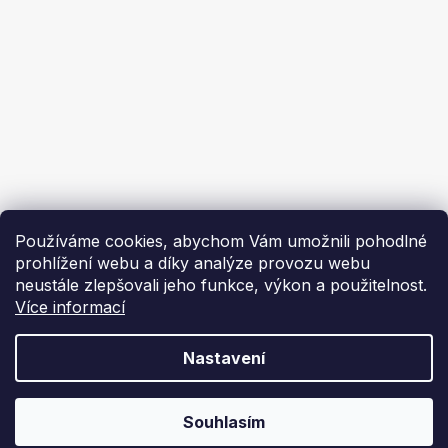
Ekoflam
Blog
Kontakty
O nás | About us
Používáme cookies, abychom Vám umožnili pohodlné
prohlížení webu a díky analýze provozu webu
neustále zlepšovali jeho funkce, výkon a použitelnost.
Více informací
Vytvořil Shoptet
Nastavení
Copyright 2026
Ekoflam
. Všechna práva vyhrazena.
Souhlasím