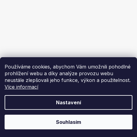
Ekoflam
Blog
Kontakty
O nás | About us
Používáme cookies, abychom Vám umožnili pohodlné
prohlížení webu a díky analýze provozu webu
neustále zlepšovali jeho funkce, výkon a použitelnost.
Více informací
Vytvořil Shoptet
Nastavení
Copyright 2026
Ekoflam
. Všechna práva vyhrazena.
Souhlasím