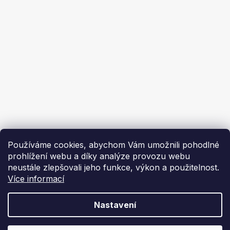
Ochrana osobních údajů
Ekoflam
Blog
Kontakty
O nás | About us
Používáme cookies, abychom Vám umožnili pohodlné
prohlížení webu a díky analýze provozu webu
neustále zlepšovali jeho funkce, výkon a použitelnost.
Více informací
Vytvořil Shoptet
Nastavení
Copyright 2026
Ekoflam
. Všechna práva vyhrazena.