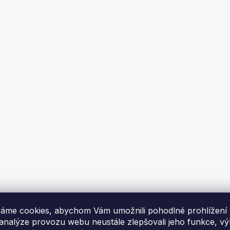
ka 10x20 cm, PREMIUM
Krbová mřížka 16x45 cm, 
 měděná patina
DECO měděná patina
áme cookies, abychom Vám umožnili pohodlné prohlížení
me za 1-2 týdny
Skladem
 analýze provozu webu neustále zlepšovali jeho funkce, v