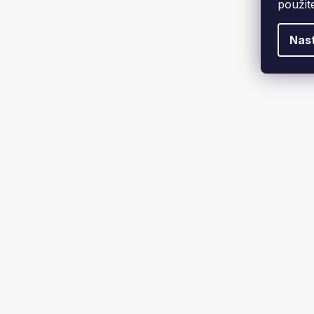
použit
679 K
ŽALUZIE
Nas
Ano
2
Ne
4
ROZMĚR MŘÍŽKY
10x20 cm
1
16x16 cm
2
16x32 cm
2
16x45 cm
1