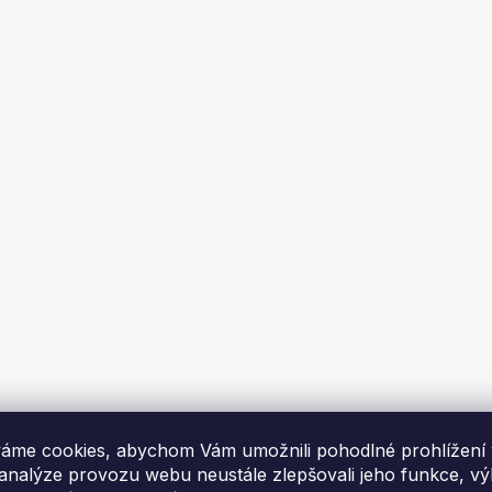
ka 16x32 cm, PREMIUM
Krbová mřížka 16x32 cm, 
sazná patina
mosazná patina s žaluz
áme cookies, abychom Vám umožnili pohodlné prohlížení
Skladem
Dodáme za 1-2 týdny
 analýze provozu webu neustále zlepšovali jeho funkce, v