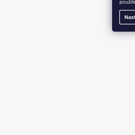
použit
1 129 
ŽALUZIE
Nas
Ano
2
Ne
4
ROZMĚR MŘÍŽKY
10x20 cm
1
16x16 cm
2
16x32 cm
2
16x45 cm
1