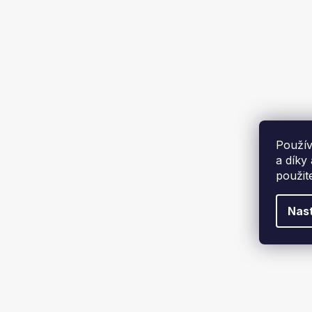
HMOTNOST
2 kg
1
SPOTŘEBA VZDUCHU
Použív
54 l/min
1
a díky
použit
MAXIMÁLNÍ ZDVIH PÍSTU
Nas
16 mm
1
POUŽITELNÉ NÝTY