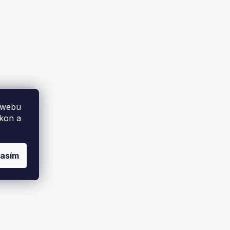
 webu
ýkon a
lasím