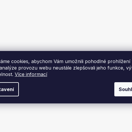
O
v
l
á
d
a
c
í
p
áme cookies, abychom Vám umožnili pohodlné prohlížení
r
 analýze provozu webu neustále zlepšovali jeho funkce, v
v
elnost.
Více informací
k
y
v
tavení
Souh
ý
p
i
s
u