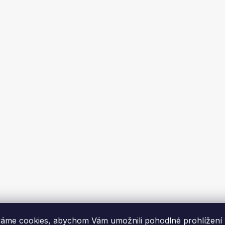
nství k mini brusce
ele KD10265, 100 ks
me za 1-2 týdny
č
DO KOŠÍKU
áme cookies, abychom Vám umožnili pohodlné prohlížení