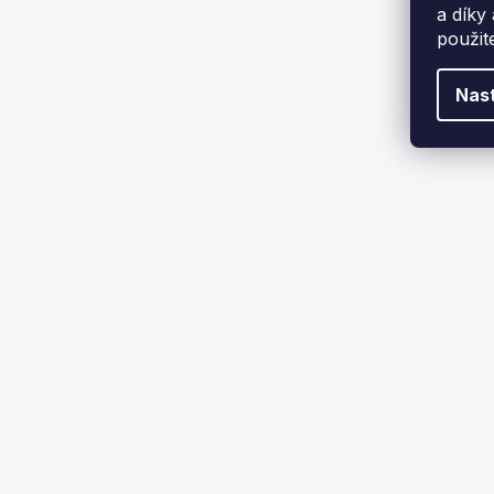
a díky
použit
Nas
Velký showroom 200 m²
Vrá
Kontakt
Odebírat newsletter
+
Vložte svůj e-mail a my vám budeme
zasílat informace o nových
Po 
produktech na našem e-shopu.