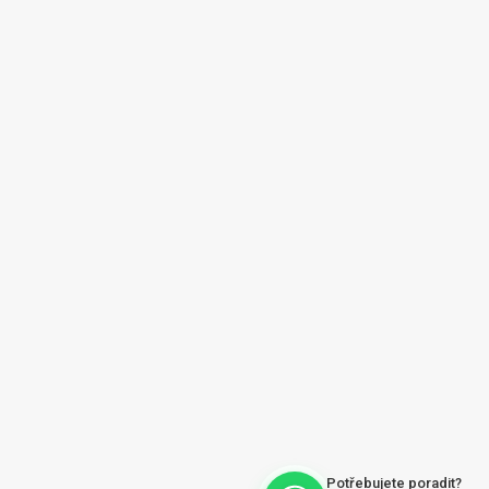
y |
O nás | About us
ajů
Vytvořil Shoptet
Potřebujete poradit?