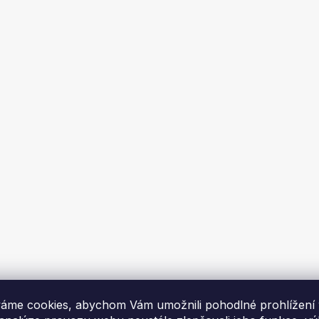
a 152mm/0,45mm
Trubka 132mm/0,45m
Skladem
Skladem
č
210 Kč
DO KOŠÍKU
DO KOŠÍKU
áme cookies, abychom Vám umožnili pohodlné prohlížení