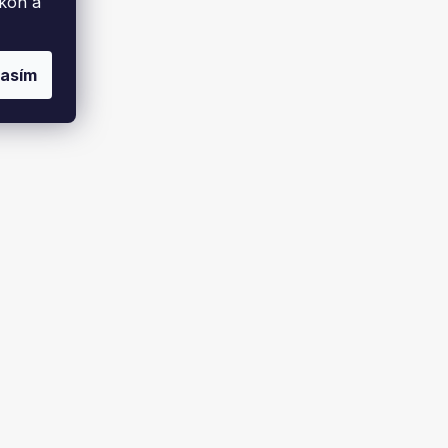
ýkon a
lasím
 4 000 Kč
Online technická podpora
Ekoflam
dběr
Blog
Kontakty