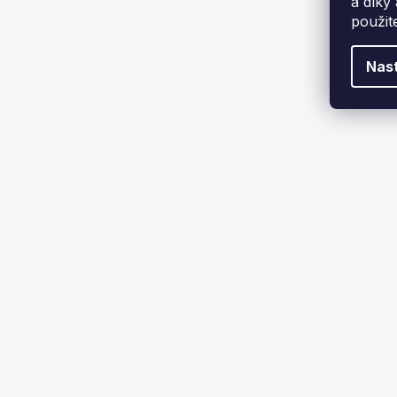
a díky
použit
Nas
Velký showroom 200 m²
Vrá
Kontakt
Odebírat newsletter
+
Vložte svůj e-mail a my vám budeme
zasílat informace o nových
Po 
produktech na našem e-shopu.