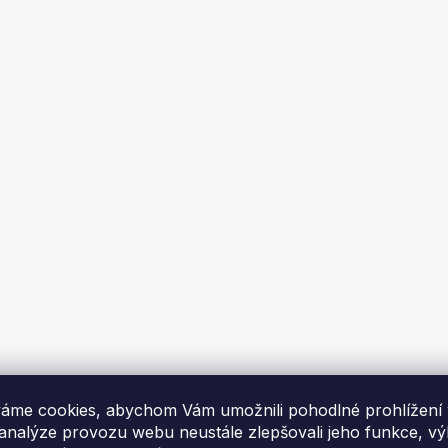
ka 16x16 cm, PREMIUM
Krbová mřížka 10x20 cm, 
tá patina s žaluzií
DECO zlatá patina
áme cookies, abychom Vám umožnili pohodlné prohlížení
me za 1-2 týdny
Skladem
 analýze provozu webu neustále zlepšovali jeho funkce, v