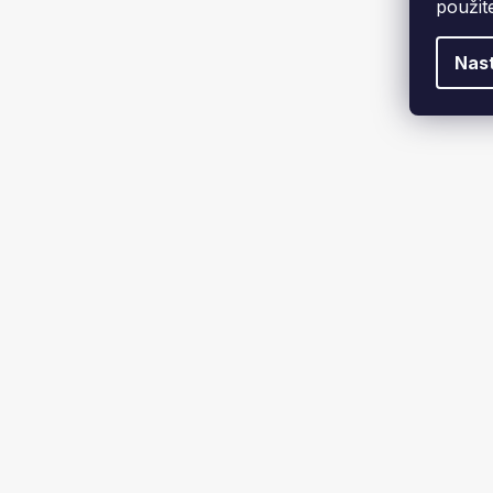
použit
1 039 
ŽALUZIE
Nas
Ano
2
Ne
4
ROZMĚR MŘÍŽKY
10x20 cm
1
16x16 cm
2
16x32 cm
2
16x45 cm
1