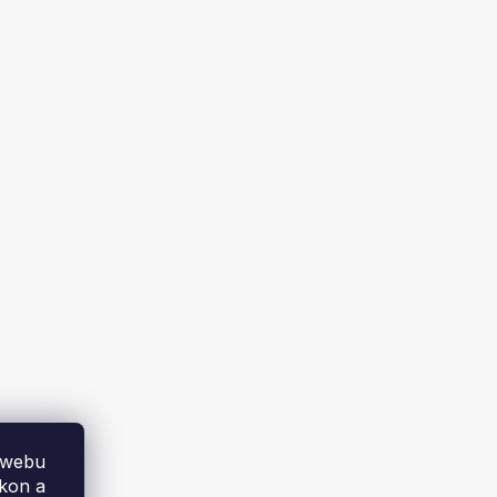
 189 x
Rybářská židle TRIZAND 23675,
šedá
Skladem
270 Kč
DO KOŠÍKU
 webu
ýkon a