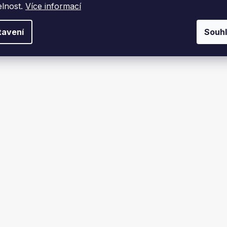
elnost.
Více informací
tavení
Souh
židle TRIZAND 23676,
Rybářská židle Trizand 2777
zelená
kg, černá
Skladem
Skladem
č
307 Kč
DO KOŠÍKU
DO KOŠÍKU