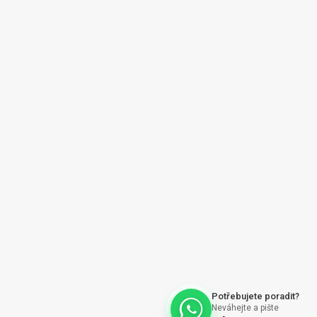
y |
O nás | About us
ajů
Vytvořil Shoptet
Potřebujete poradit?
Neváhejte a pište