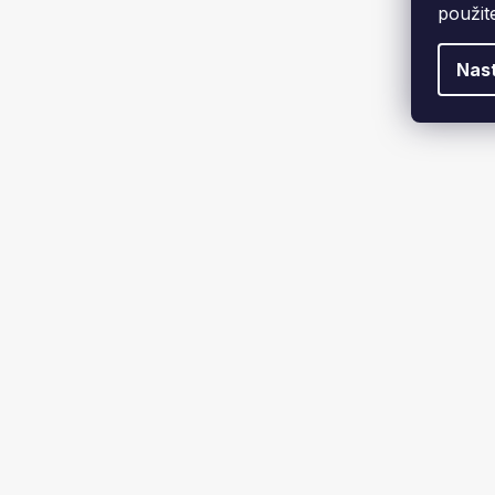
použit
Nas
Rybářská 
211 K