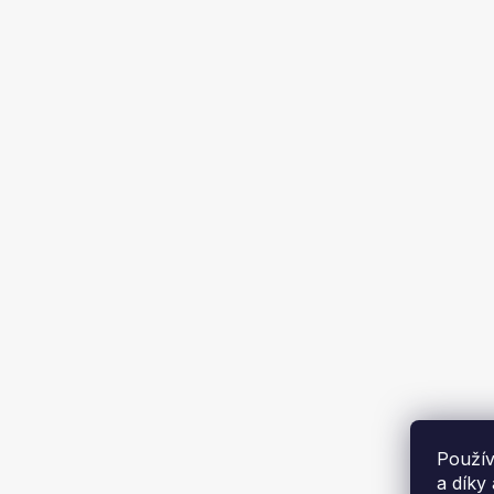
Nafukova
Dodá
890 K
Použív
a díky