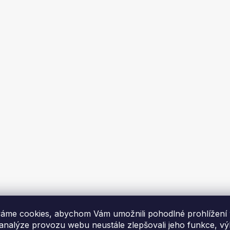
cí pohovka BESTWAY
Polní lůžko TRIZAND 23190,
75054, 3623
70 x 43 cm, černé
me za 1-2 týdny
Skladem
č
775 Kč
DO KOŠÍKU
DO KOŠÍKU
áme cookies, abychom Vám umožnili pohodlné prohlížení
 analýze provozu webu neustále zlepšovali jeho funkce, v