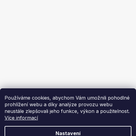
Obchodní podmínky
Ochrana osobních údajů
Ekoflam
Blog
Kontakty
O nás | About us
Používáme cookies, abychom Vám umožnili pohodlné
prohlížení webu a díky analýze provozu webu
neustále zlepšovali jeho funkce, výkon a použitelnost.
Více informací
Vytvořil Shoptet
Nastavení
Copyright 2026
Ekoflam
. Všechna práva vyhrazena.