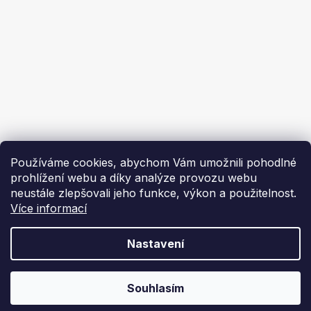
Ekoflam
Blog
Kontakty
O nás | About us
Používáme cookies, abychom Vám umožnili pohodlné
prohlížení webu a díky analýze provozu webu
neustále zlepšovali jeho funkce, výkon a použitelnost.
Více informací
Vytvořil Shoptet
Nastavení
Copyright 2026
Ekoflam
. Všechna práva vyhrazena.
Souhlasím