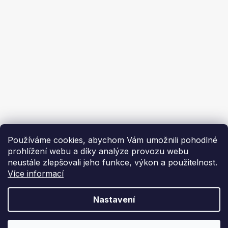
Ochrana osobních údajů
Ekoflam
Blog
Kontakty
O nás | About us
Používáme cookies, abychom Vám umožnili pohodlné
prohlížení webu a díky analýze provozu webu
neustále zlepšovali jeho funkce, výkon a použitelnost.
Více informací
Vytvořil Shoptet
Nastavení
Copyright 2026
Ekoflam
. Všechna práva vyhrazena.