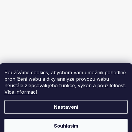
Ekoflam
Blog
Kontakty
O nás | About us
Používáme cookies, abychom Vám umožnili pohodlné
prohlížení webu a díky analýze provozu webu
neustále zlepšovali jeho funkce, výkon a použitelnost.
Více informací
Vytvořil Shoptet
Nastavení
Copyright 2026
Ekoflam
. Všechna práva vyhrazena.
Souhlasím