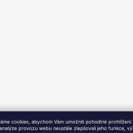
ka 16x32 cm, PREMIUM
Krbová mřížka 16x32 cm, 
mosaz
mosaz s žaluzií
áme cookies, abychom Vám umožnili pohodlné prohlížení
me za 1-2 týdny
Dodáme za 1-2 týdny
 analýze provozu webu neustále zlepšovali jeho funkce, v