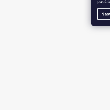
použit
1 029 
ŽALUZIE
Nas
Ano
2
Ne
4
ROZMĚR MŘÍŽKY
10x20 cm
1
16x16 cm
2
16x32 cm
2
16x45 cm
1