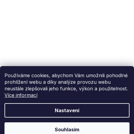
Ekoflam
Blog
Kontakty
O nás | About us
Používáme cookies, abychom Vám umožnili pohodlné
prohlížení webu a díky analýze provozu webu
neustále zlepšovali jeho funkce, výkon a použitelnost.
Více informací
Vytvořil Shoptet
Nastavení
Copyright 2026
Ekoflam
. Všechna práva vyhrazena.
Souhlasím