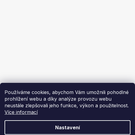
Ochrana osobních údajů
Ekoflam
Blog
Kontakty
O nás | About us
Používáme cookies, abychom Vám umožnili pohodlné
prohlížení webu a díky analýze provozu webu
neustále zlepšovali jeho funkce, výkon a použitelnost.
Více informací
Vytvořil Shoptet
Nastavení
Copyright 2026
Ekoflam
. Všechna práva vyhrazena.