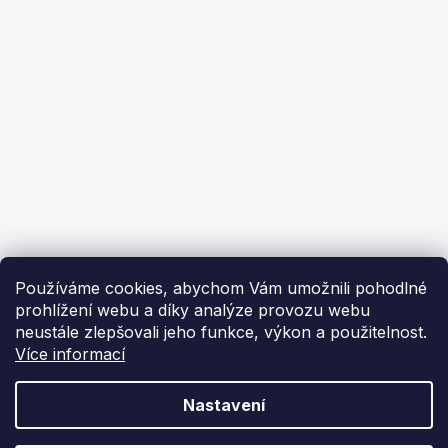
Ochrana osobních údajů
Ekoflam
Blog
Kontakty
O nás | About us
Používáme cookies, abychom Vám umožnili pohodlné
prohlížení webu a díky analýze provozu webu
neustále zlepšovali jeho funkce, výkon a použitelnost.
Více informací
Vytvořil Shoptet
Nastavení
Copyright 2026
Ekoflam
. Všechna práva vyhrazena.