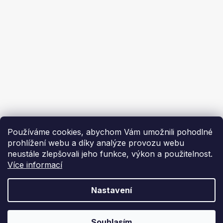
Ekoflam
Blog
Kontakty
O nás | About us
Používáme cookies, abychom Vám umožnili pohodlné
prohlížení webu a díky analýze provozu webu
neustále zlepšovali jeho funkce, výkon a použitelnost.
Více informací
Vytvořil Shoptet
Nastavení
Copyright 2026
Ekoflam
. Všechna práva vyhrazena.
Souhlasím