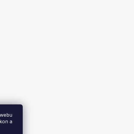
HS Flamingo sklo pod kamna -
00 / 6
Čtverec 1000x1000 mm / 6 mm
Skladem
1 659 Kč
DO KOŠÍKU
 webu
ýkon a