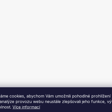
1100x1100 mm / 6 mm
Oblouk 1100x600 mm / 2xR1
mm
Skladem
Naskladnění 09/2026
Kč
1 019 Kč
DO KOŠÍKU
DO KOŠÍKU
áme cookies, abychom Vám umožnili pohodlné prohlížení
 analýze provozu webu neustále zlepšovali jeho funkce, v
elnost.
Více informací