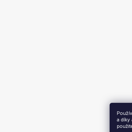
Čtverec 
2 009 
Použív
a díky
použit